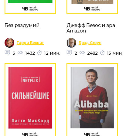
Без раздумий
Джефф Безос и эра
Amazon
Гарри Беквит
Брэд Стоун
3
1432
12 мин.
2
2482
15 мин.