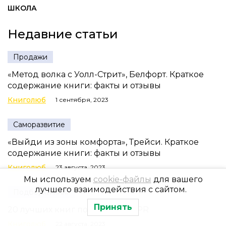
ШКОЛА
Недавние статьи
Продажи
«Метод волка с Уолл-Стрит», Белфорт. Краткое
содержание книги: факты и отзывы
Книголюб
1 сентября, 2023
Саморазвитие
«Выйди из зоны комфорта», Трейси. Краткое
содержание книги: факты и отзывы
Книголюб
23 августа, 2023
Мы используем
cookie-файлы
для вашего
лучшего взаимодействия с сайтом.
Подборки книг
Принять
20 лучших книг по рекламе и PR
Книголюб
22 августа, 2023