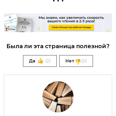
⬇ ⬇ ⬇
Была ли эта страница полезной?
Да
(
2
)
Нет
(
0
)