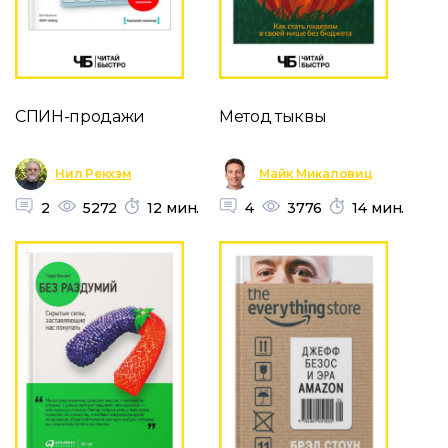
СПИН-продажи
Метод тыквы
Нил Рекхэм
Майк Микаловиц
2
5272
12 мин.
4
3776
14 мин.