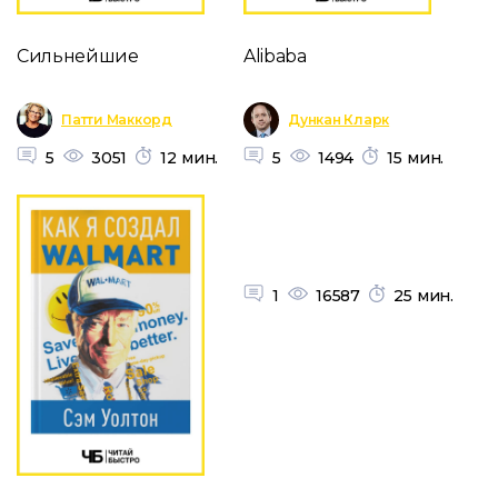
Сильнейшие
Alibaba
Патти Маккорд
Дункан Кларк
5
3051
12 мин.
5
1494
15 мин.
1
16587
25 мин.