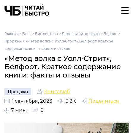
Главная
>
Блог
>
Библиотека
>
Деловая литература
>
Бизнес
>
Продажи
>
«Метод волка с Уолл-Стрит», Белфорт. Краткое
содержание книги: факты и отзывы
«Метод волка с Уолл-Стрит»,
Белфорт. Краткое содержание
книги: факты и отзывы
Книголюб
Продажи
1 сентября, 2023
3.2К
Поделиться
7 мин.
0