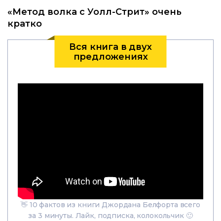
«Метод волка с Уолл-Стрит» очень
кратко
Вся книга в двух
предложениях
👋 10 фактов из книги Джордана Белфорта всего
за 3 минуты. Лайк, подписка, колокольчик 🙂