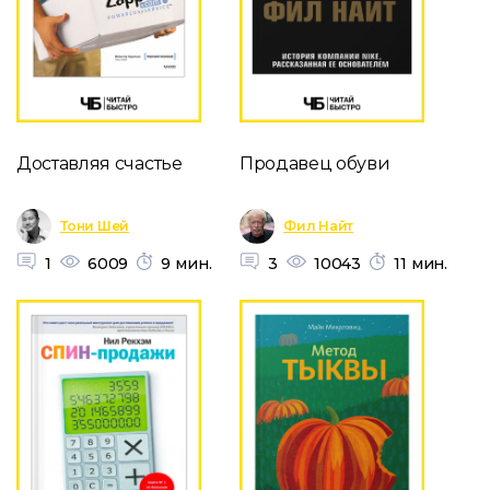
Доставляя счастье
Продавец обуви
Тони Шей
Фил Найт
1
6009
9 мин.
3
10043
11 мин.