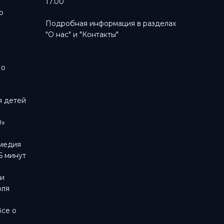
17.00
о
Подробная информация в разделах
"О нас"
и
"Контакты"
м
 о
я детей
0»
омедия
5 минут
ти
оля
Все о