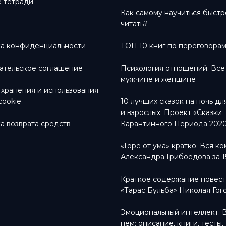
 тетради
Как самому научиться быстр
читать?
а конфиденциальности
ТОП 10 книг по переговора
ательское соглашение
Психология отношений. Все
мужчине и женщине
 хранения и использования
cookie
10 лучших сказок на ночь дл
и взрослых. Проект «Сказки
а возврата средств
Карантинного Периода 202
«Горе от ума» кратко. Вся к
Александра Грибоедова за 1
Краткое содержание повес
«Тарас Бульба» Николая Гог
Эмоциональный интеллект. 
нем: описание, книги, тесты,