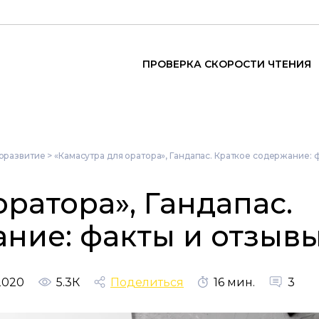
ПРОВЕРКА СКОРОСТИ ЧТЕНИЯ
оразвитие
>
«Камасутра для оратора», Гандапас. Краткое содержание: 
оратора», Гандапас.
ние: факты и отзыв
2020
5.3К
Поделиться
16 мин.
3