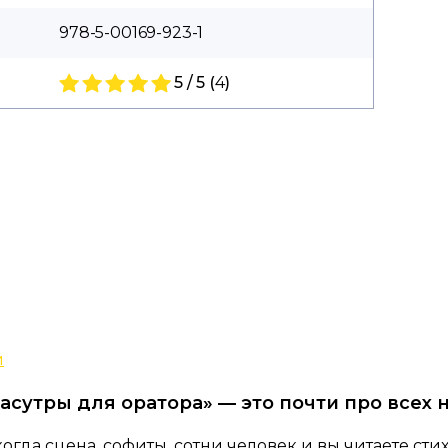
978-5-00169-923-1
5 / 5 (
4
)
й
сутры для оратора» — это почти про всех 
гда сцена, софиты, сотни человек и вы читаете стих