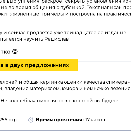
е выступления, раскроет секреты установления кон
ие во время общения с публикой. Текст написан пр
ржит жизненные примеры и построена на практичес
у и сейчас продается уже тринадцатое ее издание.
пытается научить Радислав.
тко 🙂
га в двух предложениях
лочей и общая картинка оценки качества спикера - 
и, владения материалом, юмора и немножко везения
. Не волшебная пилюля после которой вы будете
256 стр.
Время прочтения:
17 часов