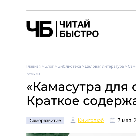
Главная
>
Блог
>
Библиотека
>
Деловая литература
>
Сам
отзывы
«Камасутра для 
Краткое содержа
Книголюб
7 мая, 
Саморазвитие