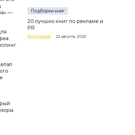
д
Подборки книг
ра» —
20 лучших книг по рекламе и
PR
для
Книголюб
22 августа, 2023
дреа
ослинг
делал
ного
е
орый
бзоры