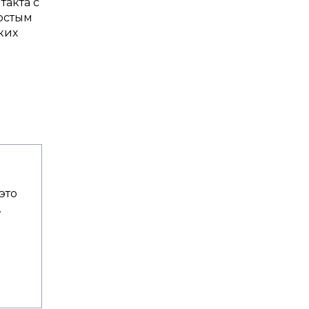
такта с
остым
ких
это
.