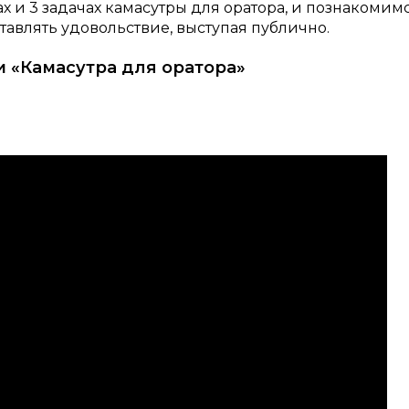
х и 3 задачах камасутры для оратора, и познакомимс
ставлять удовольствие, выступая публично.
и «Камасутра для оратора»