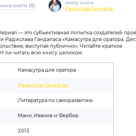
Автор книги
жие книги (8)
Радислав Гандапас
материал — это субъективная попытка создателей про
и Радислава Гандапаса «Камасутра для оратора. Дес
вольствие, выступая публично». Читайте краткое
 ли читать всю книгу целиком.
Камасутра для оратора
Радислав Гандапас
Литература по саморазвитию
Манн, Иванов и Фербер
2013