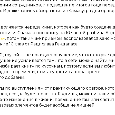
щении сотрудников, и подведение итогов года пере
И даже запись обзора книги «Камасутра для орато
одолжается череда книг, которая как будто создана 
 книги. Сначала всю книгу на 10 частей разбила Ан
ть»
, потом таким же приемом воспользовался Ханс Р
ткие 10 глав от Радислава Гандапаса.
. С другой — не покидает ощущение, что кто-то уже с
щущение усиливается тем, что в сети можно найти м
разбирает книгу по кусочкам, поэтому если вы любит
одного времени, то мы супротив автора кроме
го добавим.
еты по выступлениям от практикующего оратора, кот
ров, всегда будет полезно. Глядишь, может и наши о
кие-то изменения в жизни: повышение там или светит
базовых элементов будет вообще не лишней.