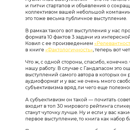
и питчи стартапов и объявления о сокра
коллективом вашей небольшой компании. 
это тоже весьма публичное выступление.
В рамках такого вот выступления у нас пр
формата 10 фактов 3 задачи из интересной
Ковил с ее произведением
«Релевантнос
в книге
«Фактологичность»
, теперь вот че
Что ж, с одной стороны, спасибо, конечно
нашу работу. В случае с Гандапасом это о
выступлений самого автора в которых он 
аудиоформат и у вас не очень много своб
субъективизма вряд ли чего еще полезно
А субъективизм он такой — почитать сов
входит в топ 30 мирового рейтинга спике
станут чуточку лучше. Ну и если у вас ка
первое выступление, то книга как набор 