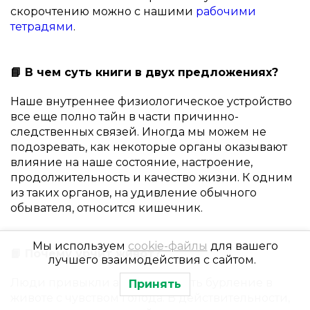
скорочтению можно с нашими
рабочими
тетрадями
.
📘 В чем суть книги в двух предложениях?
Наше внутреннее физиологическое устройство
все еще полно тайн в части причинно-
следственных связей. Иногда мы можем не
подозревать, как некоторые органы оказывают
влияние на наше состояние, настроение,
продолжительность и качество жизни. К одним
из таких органов, на удивление обычного
обывателя, относится кишечник.
Мы используем
cookie-файлы
для вашего
📙 Почему урчит живот?
лучшего взаимодействия с сайтом.
Люди привыкли ассоциировать бурление в
Принять
животе с чувством голода. В действительности,