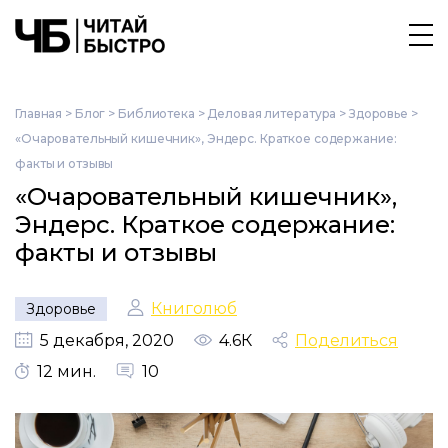
Главная
>
Блог
>
Библиотека
>
Деловая литература
>
Здоровье
>
«Очаровательный кишечник», Эндерс. Краткое содержание:
факты и отзывы
«Очаровательный кишечник»,
Эндерс. Краткое содержание:
факты и отзывы
Книголюб
Здоровье
5 декабря, 2020
4.6К
Поделиться
12 мин.
10