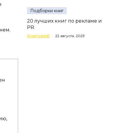
е
Подборки книг
20 лучших книг по рекламе и
PR
нем.
Книголюб
22 августа, 2023
ен
ию,