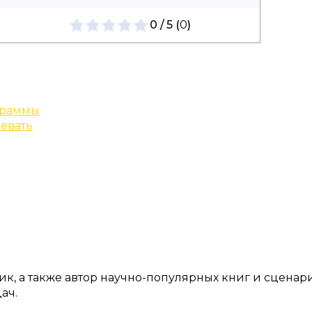
0 / 5 (
0
)
граммы
евать
, а также автор научно-популярных книг и сценар
ач.