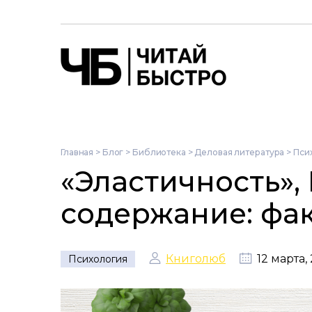
Главная
>
Блог
>
Библиотека
>
Деловая литература
>
Пси
«Эластичность»,
содержание: фа
Книголюб
12 марта,
Психология