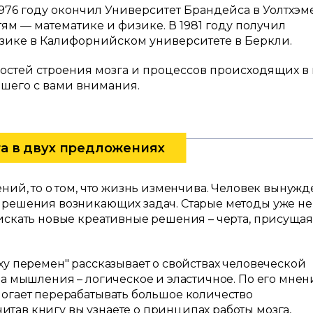
1976 году окончил Университет Брандейса в Уолтхэм
тям — математике и физике. В 1981 году получил
зике в Калифорнийском университете в Беркли.
остей строения мозга и процессов происходящих в 
нашего с вами внимания.
га в двух предложениях
ений, то о том, что жизнь изменчива. Человек вынужд
 решения возникающих задач. Старые методы уже не
искать новые креативные решения – черта, присущая
ху перемен" рассказывает о свойствах человеческой
па мышления – логическое и эластичное. По его мнен
могает перерабатывать большое количество
тав книгу вы узнаете о принципах работы мозга,