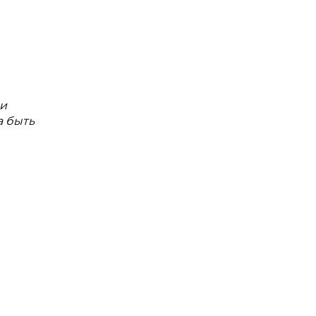
 и
а быть