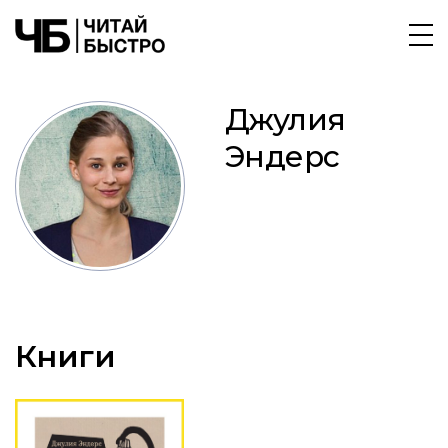
Джулия
Эндерс
Книги