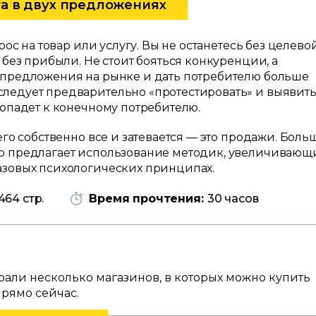
га в двух предложениях
рос на товар или услугу. Вы не останетесь без целево
 без прибыли. Не стоит бояться конкуренции, а
 предложения на рынке и дать потребителю больше
ледует предварительно «протестировать» и выявит
попадет к конечному потребителю.
его собственно все и затевается — это продажи. Больш
ор предлагает использование методик, увеличивающ
азовых психологических принципах.
464 стр.
Время прочтения:
30 часов
брали несколько магазинов, в которых можно купить
прямо сейчас.