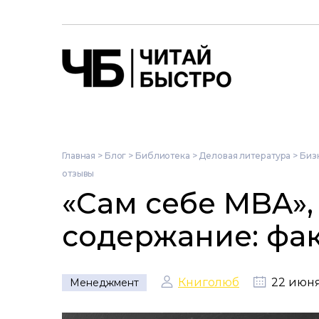
Главная
>
Блог
>
Библиотека
>
Деловая литература
>
Биз
отзывы
«Сам себе MBA»,
содержание: фа
Книголюб
22 июня
Менеджмент