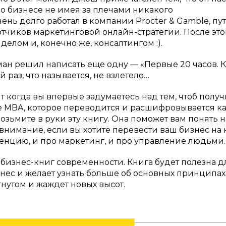
 о бизнесе не имея за плечами никакого
нь долго работал в компании Procter & Gamble, пут
тчиков маркетинговой онлайн-стратегии. После это
делом и, конечно же, консалтингом :).
ман решил написать еще одну — «Первые 20 часов. 
 раз, что называется, не взлетело…
 когда вы впервые задумаетесь над тем, чтоб получ
 MBA, которое переводится и расшифровывается к
зьмите в руки эту книгу. Она поможет вам понять н
внимание, если вы хотите перевести ваш бизнес на
уренцию, и про маркетинг, и про управление людьми.
 бизнес-книг современности. Книга будет полезна дл
знес и желает узнать больше об основных принципах 
гнутом и жаждет новых высот.