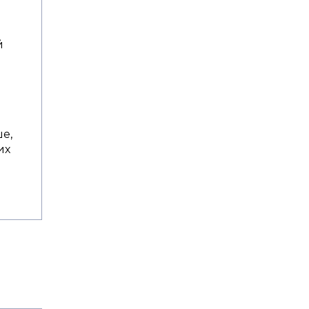
й
ь
е,
их