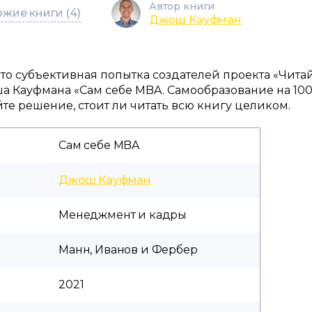
Автор книги
жие книги (4)
Джош Кауфман
 это субъективная попытка создателей проекта «Чита
а Кауфмана «Сам себе MBA. Самообразование на 100
е решение, стоит ли читать всю книгу целиком.
Сам себе MBA
Джош Кауфман
Менеджмент и кадры
Манн, Иванов и Фербер
2021