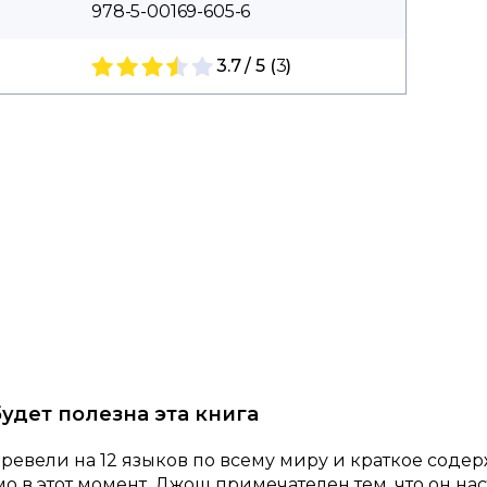
978-5-00169-605-6
3.7 / 5 (
3
)
будет полезна эта книга
ревели на 12 языков по всему миру и краткое соде
о в этот момент. Джош примечателен тем, что он на