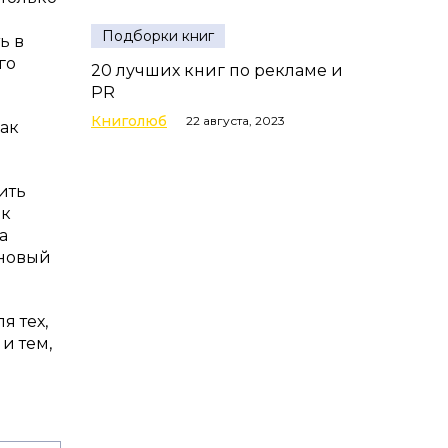
Подборки книг
ь в
го
20 лучших книг по рекламе и
PR
Книголюб
22 августа, 2023
Как
ить
ак
а
 новый
я тех,
и тем,