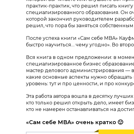
практик-практик, что решил писать книгу
специализированного образования. Он оче
которой закончил руководителем разрабо
решил, что пора бы заняться собственным 
После успеха книги «Сам себе MBA» Кауф
быстро научиться… чему угодно». Во второй
Вся книга в одном предложении: в момент
специализированное бизнес образование
мастер делового администрирования — во
какие основные аспекты нужно обращать 
уровень: тут и про ценности, и про конк
Эта работа автора вошла в десятку лучших
кто только решил открыть дело, имеет би
кто не намерен останавливаться на дости
«Сам себе MBA» очень кратко 🙂