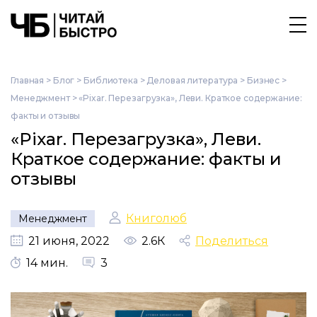
Главная
>
Блог
>
Библиотека
>
Деловая литература
>
Бизнес
>
Менеджмент
>
«Pixar. Перезагрузка», Леви. Краткое содержание:
факты и отзывы
«Pixar. Перезагрузка», Леви.
Краткое содержание: факты и
отзывы
Книголюб
Менеджмент
21 июня, 2022
2.6К
Поделиться
14 мин.
3