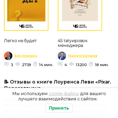
Легко не будет
45 татуировок
менеджера
Бен Хоровиц
Максим Батырев
3
2739
14 мин.
4
13200
18 мин.
📝 Отзывы о книге Лоуренса Леви «Pixar.
Перезагрузка»
Мы используем
cookie-файлы
для вашего
лучшего взаимодействия с сайтом.
Не сдерживайте себя и с помощью формы
комментариев чуть ниже расскажите все, что
Принять
вам понравилось или не понравилось в книге.
Советуете почитать? Или может держаться от