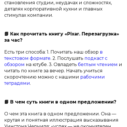
становления студии, неудачах и сложностях,
деталях корпоративной кухни и главных
стимулах компании.
📗 Как прочитать книгу «Pixar. Перезагрузка»
за час?
Есть три способа: 1. Почитать наш обзор
в
текстовом формате
. 2. Послушать
подкаст с
обзором
на ютубе. 3. Овладеть
беглым чтением
и
читать по книге за вечер. Начать учиться
скорочтению можно с нашими
рабочими
тетрадями
.
📘 В чем суть книги в одном предложении?
О чем эта книга в одном предложении. Она —
крутая и понятная иллюстрация высказывания
Уинстона Черчиля: «успех — не окончателен,