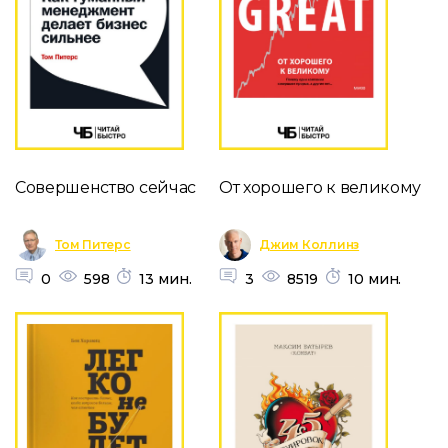
Совершенство сейчас
От хорошего к великому
Том Питерс
Джим Коллинз
0
598
13 мин.
3
8519
10 мин.