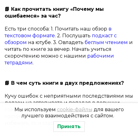
📗 Как прочитать книгу «Почему мы
ошибаемся» за час?
Есть три способа: 1. Почитать наш обзор
в
текстовом формате
. 2. Послушать
подкаст с
обзором
на ютубе. 3. Овладеть
беглым чтением
и
читать по книге за вечер. Начать учиться
скорочтению можно с нашими
рабочими
тетрадями
.
📘 В чем суть книги в двух предложениях?
Кучу ошибок с неприятными последствиями мы
делаем на автопилоте и попадая в ловушки
сознания. Если вовремя распознать такие
Мы используем
cookie-файлы
для вашего
лучшего взаимодействия с сайтом.
состояния, то можно их и избежать. А если
избежать, то и стать счастливей.
Принять