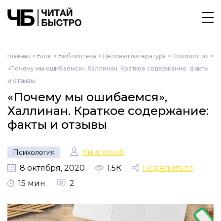
Главная
>
Блог
>
Библиотека
>
Деловая литература
>
Психология
>
«Почему мы ошибаемся», Халлинан. Краткое содержание: факты
и отзывы
«Почему мы ошибаемся»,
Халлинан. Краткое содержание:
факты и отзывы
Книголюб
Психология
8 октября, 2020
1.5К
Поделиться
15 мин.
2