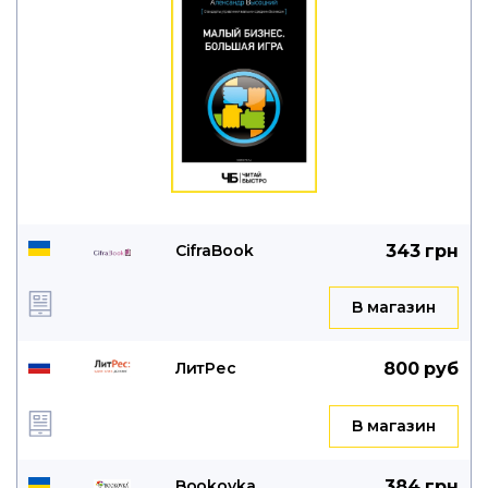
CifraBook
343 грн
B магазин
ЛитРес
800 руб
B магазин
Bookovka
384 грн