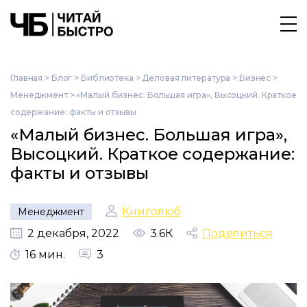
Главная
>
Блог
>
Библиотека
>
Деловая литература
>
Бизнес
>
Менеджмент
>
«Малый бизнес. Большая игра», Высоцкий. Краткое
содержание: факты и отзывы
«Малый бизнес. Большая игра»,
Высоцкий. Краткое содержание:
факты и отзывы
Книголюб
Менеджмент
2 декабря, 2022
3.6К
Поделиться
16 мин.
3