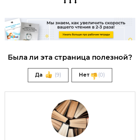
⬇ ⬇ ⬇
Была ли эта страница полезной?
Да
(
9
)
Нет
(
0
)