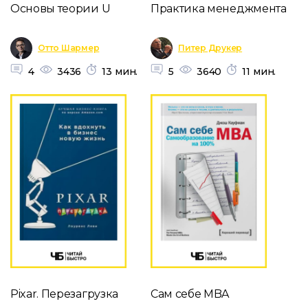
Основы теории U
Практика менеджмента
Отто Шармер
Питер Друкер
4
3436
13 мин.
5
3640
11 мин.
Pixar. Перезагрузка
Сам себе MBA