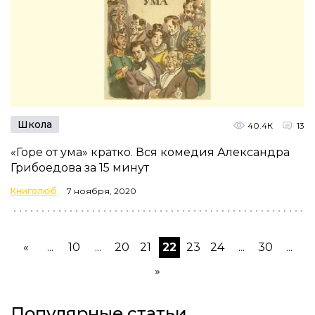
Школа
40.4К
13
«Горе от ума» кратко. Вся комедия Александра
Грибоедова за 15 минут
Книголюб
7 ноября, 2020
«
...
10
...
20
21
22
23
24
...
30
...
»
Популярные статьи