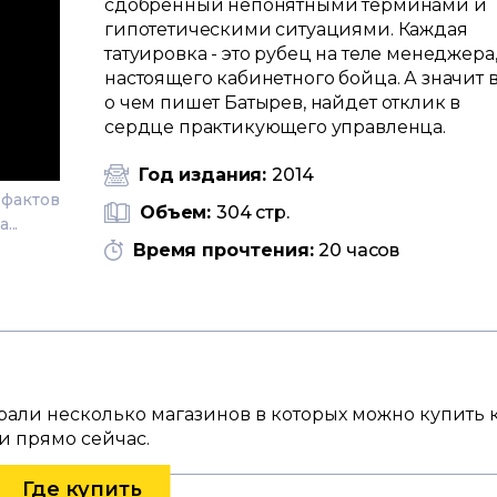
сдобренный непонятными терминами и
гипотетическими ситуациями. Каждая
татуировка - это рубец на теле менеджера
настоящего кабинетного бойца. А значит в
о чем пишет Батырев, найдет отклик в
сердце практикующего управленца.
Год издания:
2014
 фактов
Объем:
304 стр.
...
Время прочтения:
20 часов
брали несколько магазинов в которых можно купить 
и прямо сейчас.
Где купить