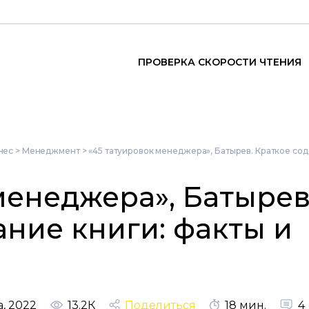
ПРОВЕРКА СКОРОСТИ ЧТЕНИЯ
нес
>
Менеджмент
>
«45 татуировок менеджера», Батырев. Краткое с
менеджера», Батырев
ние книги: факты и
а, 2022
13.2К
Поделиться
18 мин.
4