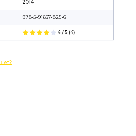
2014
978-5-91657-825-6
4 / 5 (
4
)
ишет?