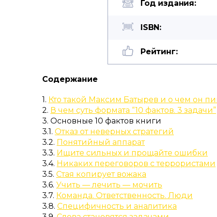
Год издания:
ISBN:
Рейтинг:
Содержание
1.
Кто такой Максим Батырев и о чем он п
2.
В чем суть формата “10 фактов. 3 задачи”
3. Основные 10 фактов книги
3.1.
Отказ от неверных стратегий
3.2.
Понятийный аппарат
3.3.
Ищите сильных и прощайте ошибки
3.4.
Никаких переговоров с террористами
3.5.
Стая копирует вожака
3.6.
Учить — лечить — мочить
3.7.
Команда. Ответственность. Люди
3.8.
Специфичность и аналитика
3.9.
Слова становятся задачами