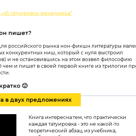
 «45 татуировок менеджера”
 он пишет?
для российского рынка нон-фикшн литературы явле
х конкурентных ниш, который с нуля выстроил
в) и не остановившись на этом возвел философию
О чем и пишет в своей первой книге из трилогии пр
сти.
кратко 🙂
га в двух предложениях
Книга интересна тем, что практически
каждая татуировка - это не какой-то
теоретический абзац из учебника,