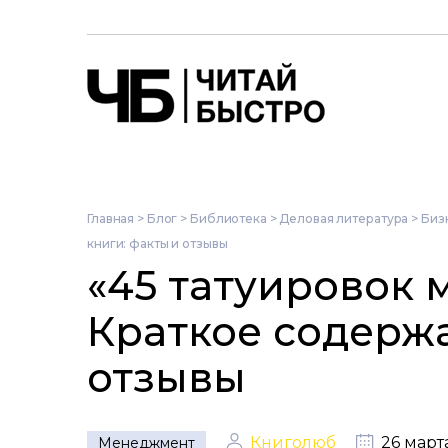
Главная
>
Блог
>
Библиотека
>
Деловая литература
>
Биз
книги: факты и отзывы
«45 татуировок 
Краткое содержа
отзывы
Книголюб
26 март
Менеджмент