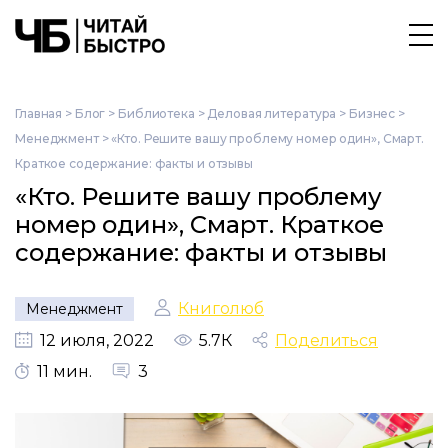
Главная
>
Блог
>
Библиотека
>
Деловая литература
>
Бизнес
>
Менеджмент
>
«Кто. Решите вашу проблему номер один», Смарт.
Краткое содержание: факты и отзывы
«Кто. Решите вашу проблему
номер один», Смарт. Краткое
содержание: факты и отзывы
Книголюб
Менеджмент
12 июля, 2022
5.7К
Поделиться
11 мин.
3