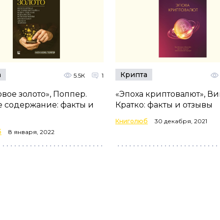
а
Крипта
5.5К
1
вое золото», Поппер.
«Эпоха криптовалют», Ви
е содержание: факты и
Кратко: факты и отзывы
Книголюб
30 декабря, 2021
б
8 января, 2022