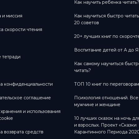
Как научить ребенка читать
 и миссия
Как научиться быстро читат
20 советов
а скорости чтения
20+ лучших книг по скороч
Воспитание детей от А до Я
 тетради
Как самому научиться быстр
читать?
а конфиденциальности
ТОП 10 книг по переговора
ательское соглашение
Психология отношений. Все
мужчине и женщине
 хранения и использования
cookie
10 лучших сказок на ночь дл
и взрослых. Проект «Сказки
а возврата средств
Карантинного Периода 202