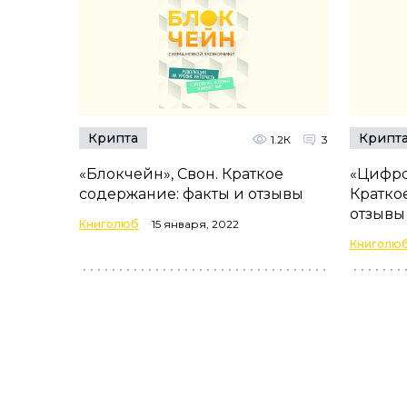
Крипта
Крипт
1.2К
3
«Блокчейн», Свон. Краткое
«Цифро
содержание: факты и отзывы
Кратко
отзывы
Книголюб
15 января, 2022
Книголю