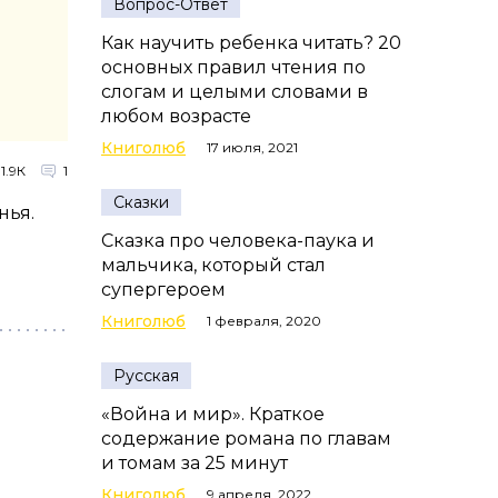
Вопрос-Ответ
Как научить ребенка читать? 20
основных правил чтения по
слогам и целыми словами в
любом возрасте
Книголюб
17 июля, 2021
1.9К
1
Сказки
нья.
Сказка про человека-паука и
мальчика, который стал
супергероем
Книголюб
1 февраля, 2020
Русская
«Война и мир». Краткое
содержание романа по главам
и томам за 25 минут
Книголюб
9 апреля, 2022