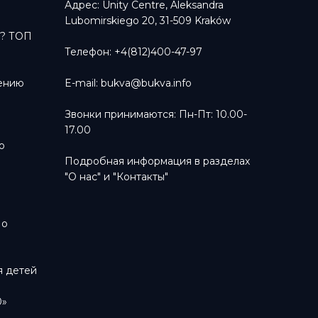
?
Адрес: Unity Centre, Aleksandra
Lubomirskiego 20, 31-509 Kraków
ь? ТОП
Телефон: +4(812)400-47-97
тению
E-mail:
bukva@bukva.info
Звонки принимаются: Пн-Пт: 10.00-
17.00
о
Подробная информация в разделах
"О нас"
и
"Контакты"
м
 о
я детей
0»