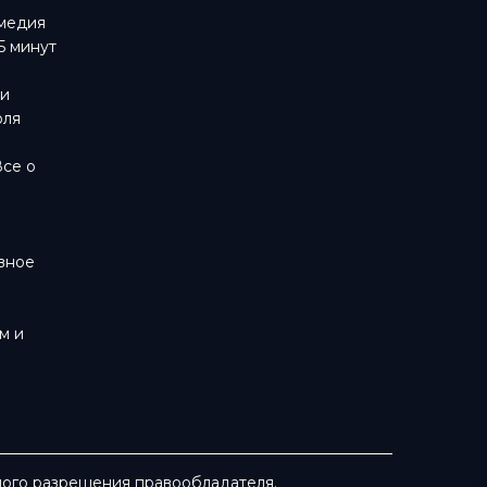
омедия
5 минут
ти
оля
Все о
вное
м и
нного разрешения правообладателя.