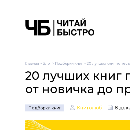
Главная
>
Блог
>
Подборки книг
>
20 лучших книг по тест
20 лучших книг 
от новичка до п
Книголюб
8 дек
Подборки книг