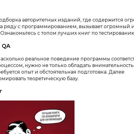
одборка авторитетных изданий, где содержится ог
на ряду с программированием, вызывает огромный 
 Ознакомьтесь с топом лучших книг по тестировани
ю QA
насколько реальное поведение программы соответс
роцессом, нужно не только обладать внимательност
буется опыт и обстоятельная подготовка. Далее
рмировать теоретическую базу.
г