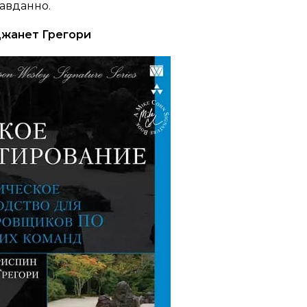
авданно.
Джанет Грегори