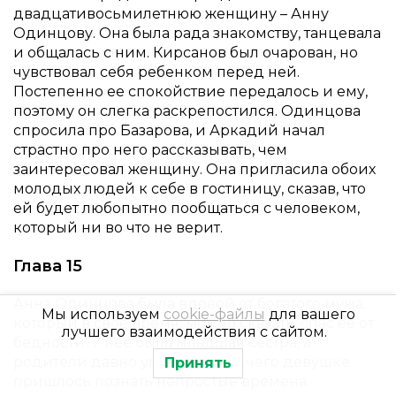
двадцативосьмилетнюю женщину – Анну
Одинцову. Она была рада знакомству, танцевала
и общалась с ним. Кирсанов был очарован, но
чувствовал себя ребенком перед ней.
Постепенно ее спокойствие передалось и ему,
поэтому он слегка раскрепостился. Одинцова
спросила про Базарова, и Аркадий начал
страстно про него рассказывать, чем
заинтересовал женщину. Она пригласила обоих
молодых людей к себе в гостиницу, сказав, что
ей будет любопытно пообщаться с человеком,
который ни во что не верит.
Глава 15
Анна Одинцова была вдовой от богатого мужа,
Мы используем
cookie-файлы
для вашего
который в свое время, можно сказать, спас ее от
лучшего взаимодействия с сайтом.
бедности. У нее была младшая сестра, а
родители давно умерли, из-за чего девушке
Принять
пришлось познать непростые времена.