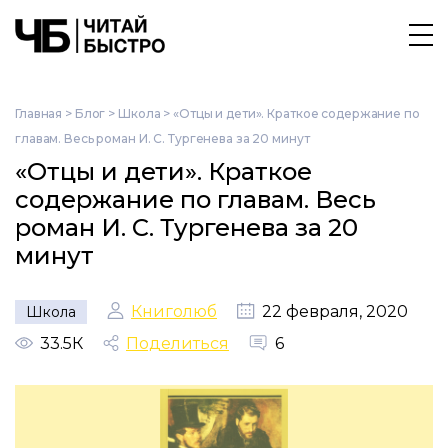
Главная
>
Блог
>
Школа
>
«Отцы и дети». Краткое содержание по
главам. Весь роман И. С. Тургенева за 20 минут
«Отцы и дети». Краткое
содержание по главам. Весь
роман И. С. Тургенева за 20
минут
Книголюб
22 февраля, 2020
Школа
33.5К
Поделиться
6