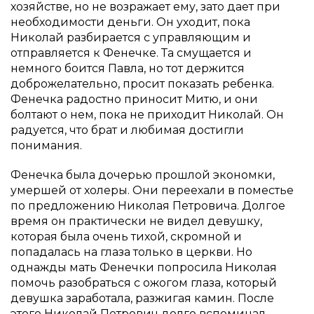
хозяйстве, но не возражает ему, зато дает при
необходимости деньги. Он уходит, пока
Николай разбирается с управляющим и
отправляется к Фенечке. Та смущается и
немного боится Павла, но тот держится
доброжелательно, просит показать ребенка.
Фенечка радостно приносит Митю, и они
болтают о нем, пока не приходит Николай. Он
радуется, что брат и любимая достигли
понимания.
Фенечка была дочерью прошлой экономки,
умершей от холеры. Они переехали в поместье
по предложению Николая Петровича. Долгое
время он практически не видел девушку,
которая была очень тихой, скромной и
попадалась на глаза только в церкви. Но
однажды мать Фенечки попросила Николая
помочь разобраться с ожогом глаза, который
девушка заработала, разжигая камин. После
этого Николай Петрович долго вспоминал