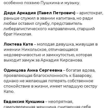
особенно поэзию Пушкина и музыку.
Дядя Аркадия (Павел Петрович)
– аристократ,
раньше служил в звании капитана, но ради
любви оставил службу, представитель
либералистического направления, старший
брат Николая.
Локтева Катя
– молодая девушка, живущая в
имении Никольское, отличающаяся
недоверчивостью и замкнутостью, которая
выходит замуж за Аркадия Кирсанова.
Одинцова Анна Сергеевна
– богатая вдова,
проявляющая благосклонность к Базарову,
однако не желающая потерять собственное
спокойствие в жизни, имеет младшую сестру
Катю.
Евдоксия Кукшина
– неопрятная,
самоуверенная женщина, считающая себя