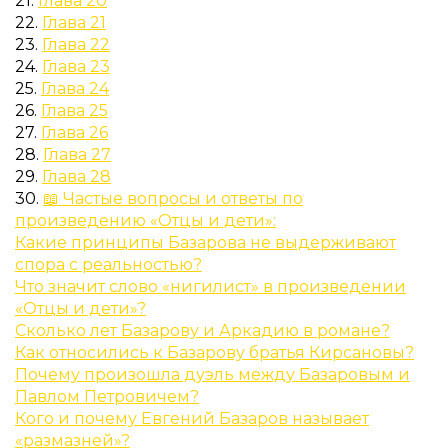
21.
Глава 20
22.
Глава 21
23.
Глава 22
24.
Глава 23
25.
Глава 24
26.
Глава 25
27.
Глава 26
28.
Глава 27
29.
Глава 28
30.
📖 Частые вопросы и ответы по
произведению «Отцы и дети»:
Какие принципы Базарова не выдерживают
спора с реальностью?
Что значит слово «нигилист» в произведении
«Отцы и дети»?
Сколько лет Базарову и Аркадию в романе?
Как относились к Базарову братья Кирсановы?
Почему произошла дуэль между Базаровым и
Павлом Петровичем?
Кого и почему Евгений Базаров называет
«размазней»?