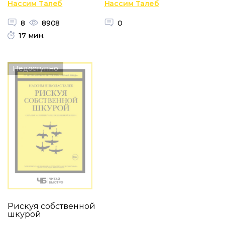
Нассим Талеб
Нассим Талеб
8
8908
0
17 мин.
Недоступно
Рискуя собственной
шкурой