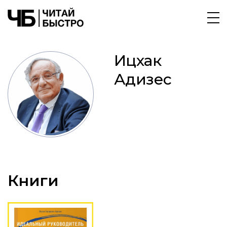
Ицхак
Адизес
Книги