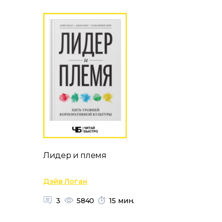
Лидер и племя
Дэйв Логан
3
5840
15 мин.