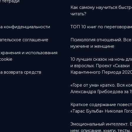
 тетради
Как самому научиться быстр
читать?
а конфиденциальности
ТОП 10 книг по переговора
ательское соглашение
Психология отношений. Все
мужчине и женщине
 хранения и использования
cookie
10 лучших сказок на ночь дл
и взрослых. Проект «Сказки
а возврата средств
Карантинного Периода 202
«Горе от ума» кратко. Вся к
Александра Грибоедова за 1
Краткое содержание повес
«Тарас Бульба» Николая Гог
Эмоциональный интеллект. 
нем: описание, книги, тесты,