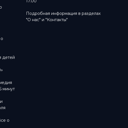
17.00
о
Подробная информация в разделах
"О нас"
и
"Контакты"
м
 о
я детей
0»
омедия
5 минут
ти
оля
Все о