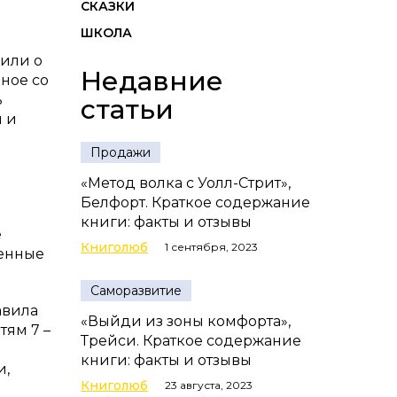
СКАЗКИ
ШКОЛА
 или о
Недавние
нное со
ь
статьи
и и
Продажи
«Метод волка с Уолл-Стрит»,
Белфорт. Краткое содержание
книги: факты и отзывы
е
Книголюб
1 сентября, 2023
венные
Саморазвитие
авила
«Выйди из зоны комфорта»,
тям 7 –
Трейси. Краткое содержание
книги: факты и отзывы
и,
Книголюб
23 августа, 2023