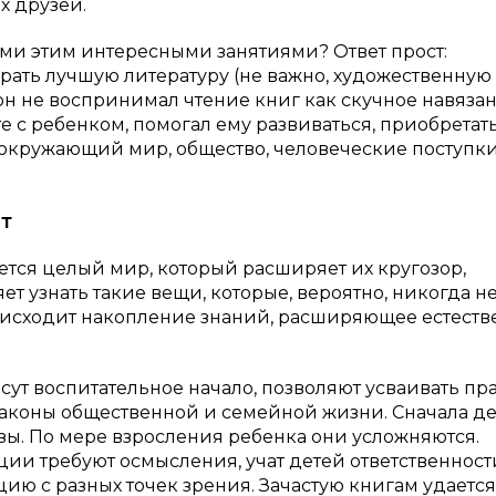
х друзей.
еми этим интересными занятиями? Ответ прост:
рать лучшую литературу (не важно, художественную
 он не воспринимал чтение книг как скучное навяза
е с ребенком, помогал ему развиваться, приобретат
 окружающий мир, общество, человеческие поступк
ет
тся целый мир, который расширяет их кругозор,
т узнать такие вещи, которые, вероятно, никогда н
оисходит накопление знаний, расширяющее естест
ут воспитательное начало, позволяют усваивать пр
аконы общественной и семейной жизни. Сначала де
зы. По мере взросления ребенка они усложняются.
ии требуют осмысления, учат детей ответственност
ию с разных точек зрения. Зачастую книгам удается