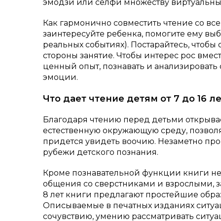
эмодзи или селфи множеству виртуальны
Как гармонично совместить чтение со вс
заинтересуйте ребенка, помогите ему выб
реальных событиях). Постарайтесь, чтобы
стороны занятие. Чтобы интерес рос вмест
ценный опыт, познавать и анализировать
эмоции.
Что дает чтение детям от 7 до 16 л
Благодаря чтению перед детьми открывае
естественную окружающую среду, позволяе
придется увидеть воочию. Незаметно пр
рубежи детского познания.
Кроме познавательной функции книги нес
общения со сверстниками и взрослыми, з
8 лет книги предлагают простейшие обра
Описываемые в печатных изданиях ситуац
сочувствию, умению рассматривать ситуац