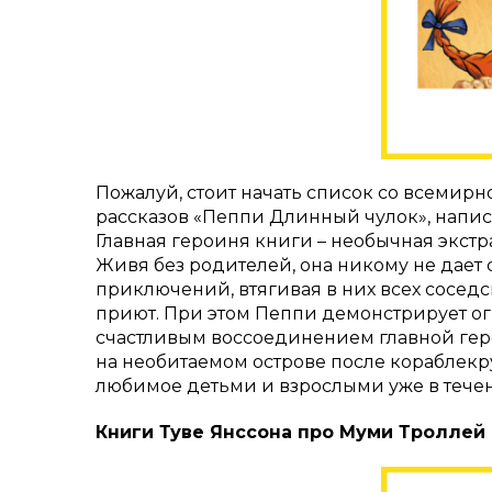
Пожалуй, стоит начать список со всемир
рассказов «Пеппи Длинный чулок», напи
Главная героиня книги – необычная экстр
Живя без родителей, она никому не дает с
приключений, втягивая в них всех соседс
приют. При этом Пеппи демонстрирует о
счастливым воссоединением главной ге
на необитаемом острове после кораблекр
любимое детьми и взрослыми уже в течени
Книги Туве Янссона про Муми Троллей