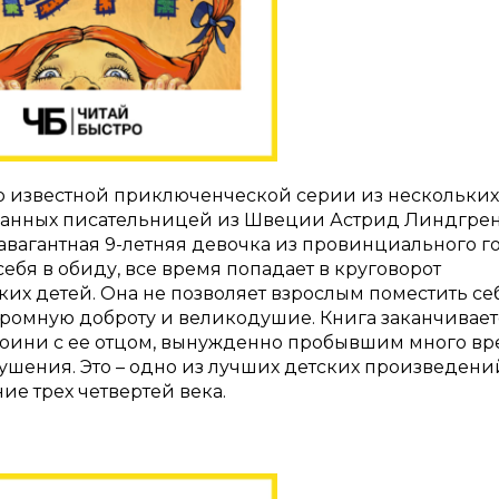
но известной приключенческой серии из нескольких
санных писательницей из Швеции Астрид Линдгрен
авагантная 9-летняя девочка из провинциального г
ебя в обиду, все время попадает в круговорот
ких детей. Она не позволяет взрослым поместить се
громную доброту и великодушие. Книга заканчивает
роини с ее отцом, вынужденно пробывшим много в
ушения. Это – одно из лучших детских произведени
е трех четвертей века.