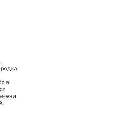
.
ородка.
бя в
ся
ремени
й,