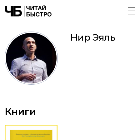
Нир Эяль
Книги