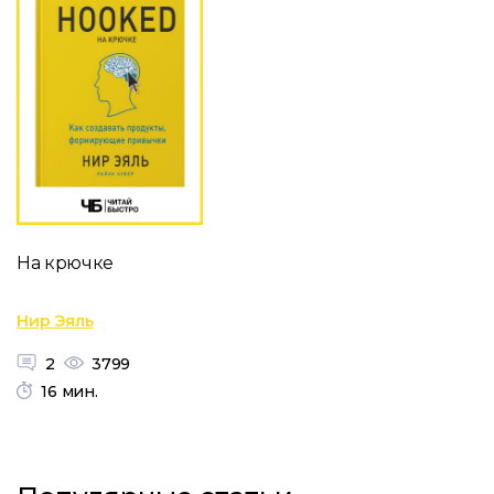
На крючке
Нир Эяль
2
3799
16 мин.